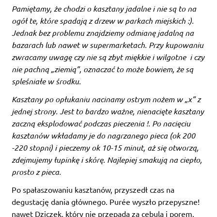
Pamiętamy, że chodzi o kasztany jadalne i nie są to na
ogół te, które spadają z drzew w parkach miejskich :).
Jednak bez problemu znajdziemy odmianę jadalną na
bazarach lub nawet w supermarketach. Przy kupowaniu
zwracamy uwagę czy nie są zbyt miękkie i wilgotne i czy
nie pachną „ziemią”, oznaczać to może bowiem, że są
spleśniałe w środku.
Kasztany po opłukaniu nacinamy ostrym nożem w „x” z
jednej strony. Jest to bardzo ważne, nienacięte kasztany
zaczną eksplodować podczas pieczenia !. Po nacięciu
kasztanów wkładamy je do nagrzanego pieca (ok 200
-220 stopni) i pieczemy ok 10-15 minut, aż się otworzą,
zdejmujemy łupinkę i skórę. Najlepiej smakują na ciepło,
prosto z pieca.
Po spałaszowaniu kasztanów, przyszedł czas na
degustację dania głównego. Purée wyszło przepyszne!
nawet Dziczek, który nie przepada za cebulą i porem,