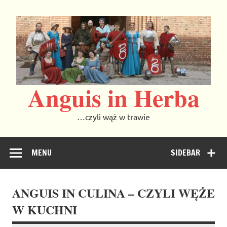
Skip
to
content
Anguis in Herba
…czyli wąż w trawie
MENU
SIDEBAR
ANGUIS IN CULINA – CZYLI WĘŻE
W KUCHNI