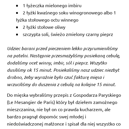
1 łyżeczka mielonego imbiru
2 łyżki kwaśnego soku winogronowego albo 1
łyżka stołowego octu winnego
2 łyżki stołowe oliwy
szczypta soli, świeżo zmielony czarny pieprz
Udziec barani przed pieczeniem lekko przyrumieniliśmy
na patelni. Następnie przesmażyliśmy posiekaną cebulę,
dodaliśmy ocet winny, imbir, sól i pieprz. Wszytko
dusiliśmy ok 15 minut. Posiekaliśmy nasz udziec niezbyt
drobno, żeby wyraźnie było czuć fakturę mięsa i
wrzuciliśmy do duszenia z cebulą na kolejne 15 minut.
Do mięska wybraliśmy przepis z Gospodarza Paryskiego
(Le Mesangier de Paris) który był dziełem zamożnego
mieszczanina, nie był on co prawda kucharzem, ale
bardzo pragnął dopomóc swej młodej i
niedoświadczonej małżonce i spisał dla niej wszystko co