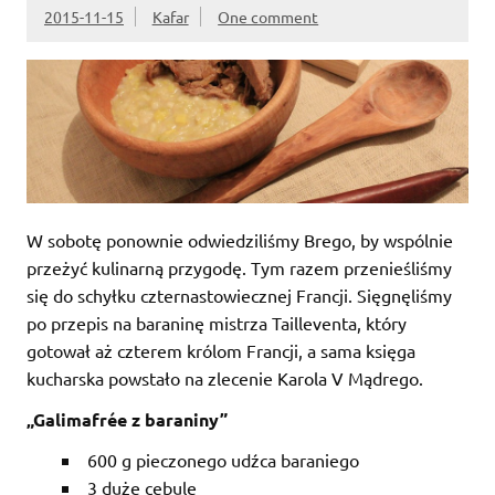
2015-11-15
Kafar
One comment
W sobotę ponownie odwiedziliśmy Brego, by wspólnie
przeżyć kulinarną przygodę. Tym razem przenieśliśmy
się do schyłku czternastowiecznej Francji. Sięgnęliśmy
po przepis na baraninę mistrza Tailleventa, który
gotował aż czterem królom Francji, a sama księga
kucharska powstało na zlecenie Karola V Mądrego.
„Galimafrée z baraniny”
600 g pieczonego udźca baraniego
3 duże cebule