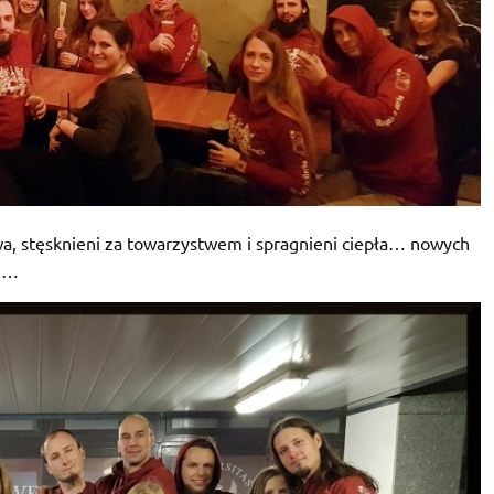
wa, stęsknieni za towarzystwem i spragnieni ciepła… nowych
i …