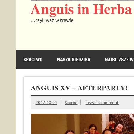
Anguis in Herba
…czyli wąż w trawie
BRACTWO
NASZA SIEDZIBA
NAJBLIŻSZE W
ANGUIS XV – AFTERPARTY!
2017-10-01
Sauron
Leave a comment