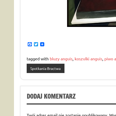
F
T
a
w
c
i
e
t
tagged with
bluzy anguis
,
koszulki anguis
,
piwo 
b
t
o
e
Spotkania Bractwa
o
r
k
DODAJ KOMENTARZ
Twój adres email nie zostanie opublikowany.
Wym