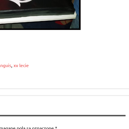
anguis
,
xv lecie
agane pola są oznaczone
*