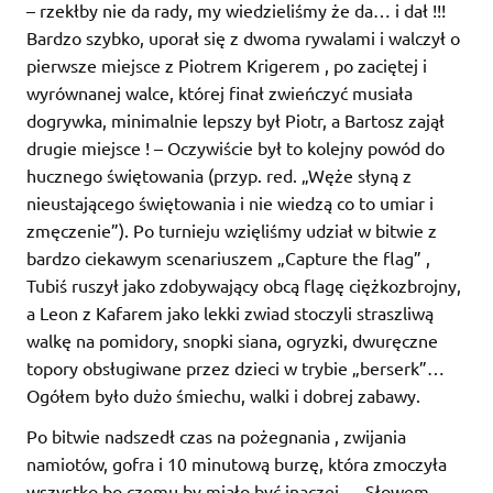
– rzekłby nie da rady, my wiedzieliśmy że da… i dał !!!
Bardzo szybko, uporał się z dwoma rywalami i walczył o
pierwsze miejsce z Piotrem Krigerem , po zaciętej i
wyrównanej walce, której finał zwieńczyć musiała
dogrywka, minimalnie lepszy był Piotr, a Bartosz zajął
drugie miejsce ! – Oczywiście był to kolejny powód do
hucznego świętowania (przyp. red. „Węże słyną z
nieustającego świętowania i nie wiedzą co to umiar i
zmęczenie”). Po turnieju wzięliśmy udział w bitwie z
bardzo ciekawym scenariuszem „Capture the flag” ,
Tubiś ruszył jako zdobywający obcą flagę ciężkozbrojny,
a Leon z Kafarem jako lekki zwiad stoczyli straszliwą
walkę na pomidory, snopki siana, ogryzki, dwuręczne
topory obsługiwane przez dzieci w trybie „berserk”…
Ogółem było dużo śmiechu, walki i dobrej zabawy.
Po bitwie nadszedł czas na pożegnania , zwijania
namiotów, gofra i 10 minutową burzę, która zmoczyła
wszystko bo czemu by miało być inaczej…. Słowem