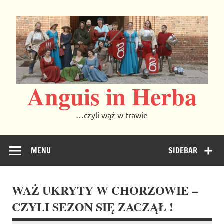
Skip
to
content
Anguis in Herba
…czyli wąż w trawie
MENU
SIDEBAR
WAŻ UKRYTY W CHORZOWIE –
CZYLI SEZON SIĘ ZACZĄŁ !