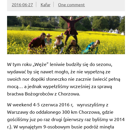
2016-06-27
Kafar
One comment
W tym roku „Węże” leniwie budziły się do sezonu,
wydawać by się nawet mogło, że nie wypełzną ze
swoich nor dopóki słoneczko nie zacznie świecić pełną
mocą… a jednak wypełzliśmy wcześniej za sprawą
bractwa Bożogrobców z Chorzowa.
W weekend 4-5 czerwca 2016 r, wyruszyliśmy z
Warszawy do oddalonego 300 km Chorzowa, gdzie
gościliśmy juz po raz drugi (pierwszy raz byliśmy w 2014
r.). W wynajętym 9-osobowym busie podróż minęła