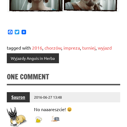
F
T
a
w
c
i
e
t
tagged with
2016
,
chorzów
,
impreza
,
turniej
,
wyjazd
b
t
o
e
Wyjazdy Anguis in Herba
o
r
k
ONE COMMENT
Sauron
2016-06-27 13:48
No naaareszcie!