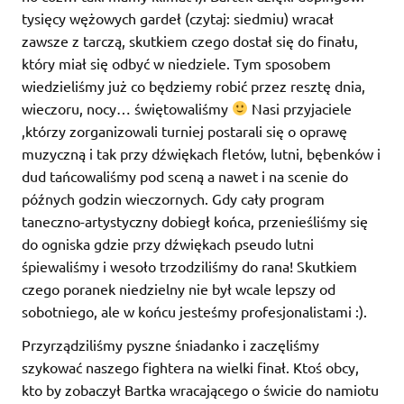
tysięcy wężowych gardeł (czytaj: siedmiu) wracał
zawsze z tarczą, skutkiem czego dostał się do finału,
który miał się odbyć w niedziele. Tym sposobem
wiedzieliśmy już co będziemy robić przez resztę dnia,
wieczoru, nocy… świętowaliśmy
Nasi przyjaciele
,którzy zorganizowali turniej postarali się o oprawę
muzyczną i tak przy dźwiękach fletów, lutni, bębenków i
dud tańcowaliśmy pod sceną a nawet i na scenie do
późnych godzin wieczornych. Gdy cały program
taneczno-artystyczny dobiegł końca, przenieśliśmy się
do ogniska gdzie przy dźwiękach pseudo lutni
śpiewaliśmy i wesoło trzodziliśmy do rana! Skutkiem
czego poranek niedzielny nie był wcale lepszy od
sobotniego, ale w końcu jesteśmy profesjonalistami :).
Przyrządziliśmy pyszne śniadanko i zaczęliśmy
szykować naszego fightera na wielki finał. Ktoś obcy,
kto by zobaczył Bartka wracającego o świcie do namiotu