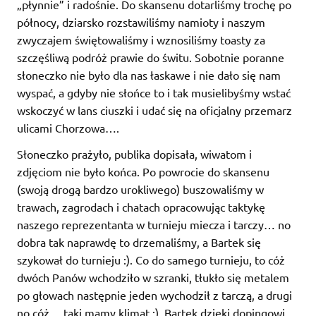
„płynnie” i radośnie. Do skansenu dotarliśmy trochę po
północy, dziarsko rozstawiliśmy namioty i naszym
zwyczajem świętowaliśmy i wznosiliśmy toasty za
szczęśliwą podróż prawie do świtu. Sobotnie poranne
słoneczko nie było dla nas łaskawe i nie dało się nam
wyspać, a gdyby nie słońce to i tak musielibyśmy wstać
wskoczyć w lans ciuszki i udać się na oficjalny przemarz
ulicami Chorzowa….
Słoneczko prażyło, publika dopisała, wiwatom i
zdjęciom nie było końca.
Po powrocie do skansenu
(swoją drogą bardzo urokliwego) buszowaliśmy w
trawach, zagrodach i chatach opracowując taktykę
naszego reprezentanta w turnieju miecza i tarczy… no
dobra tak naprawdę to drzemaliśmy, a Bartek się
szykował do turnieju :). Co do samego turnieju, to cóż
dwóch Panów wchodziło w szranki, tłukło się metalem
po głowach następnie jeden wychodził z tarczą, a drugi
no cóż… taki mamy klimat :). Bartek dzięki dopingowi