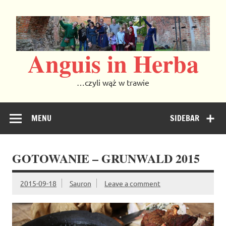
Skip
to
content
Anguis in Herba
…czyli wąż w trawie
MENU
SIDEBAR
GOTOWANIE – GRUNWALD 2015
2015-09-18
Sauron
Leave a comment