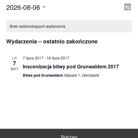
Nawiga
Wyda
2026-08-06
Widok
Miesią
Wido
Wybierz
nawi
datę.
Kalendarz
Wydarzenia
Brak nadchodzących wydarzenia.
Wydarzenia – ostatnio zakończone
7 lipca 2017
-
16 lipca 2017
LIP
7
Inscenizacja bitwy pod Grunwaldem 2017
2017
Bitwa pod Grunwaldem
Stębark 1, Gierzwałd
Bractwo